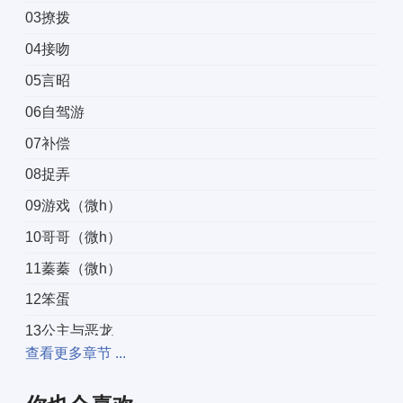
03撩拨
04接吻
05言昭
06自驾游
07补偿
08捉弄
09游戏（微h）
10哥哥（微h）
11蓁蓁（微h）
12笨蛋
13公主与恶龙
查看更多章节 ...
14看电影
15裙下臣「Рo1⒏red」