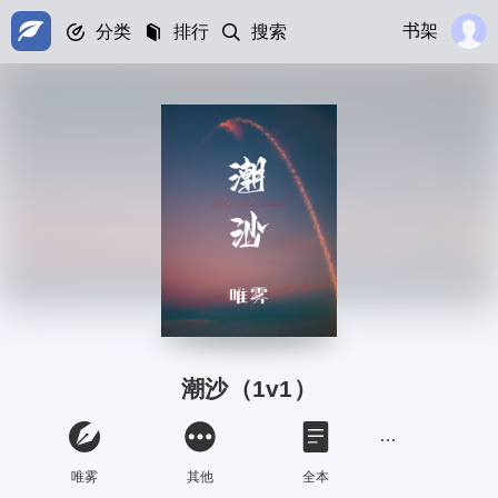
书架
分类
排行
搜索
潮沙（1v1）
唯雾
其他
全本