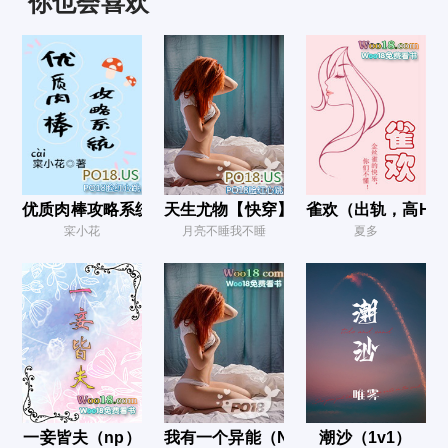
你也会喜欢
16舔穴（微h）
17好奇心
18演唱会「Рo1⒏red」
19夜宵
20吸乳磨穴（微h）
21蹭穴，乳交，射精「Рo1⒏red」
优质肉棒攻略系统（np高辣文）
天生尤物【快穿】高H
雀欢（出轨，高H）
22礼物
寀小花
月亮不睡我不睡
夏多
23骗子
24借酒浇愁「Рo1⒏red」
25要不要我
26吃掉（h）
27爱我（h）
一妾皆夫（np）
我有一个异能（NPH）
潮沙（1v1）
28太凶（h）