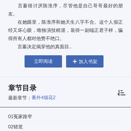
言蓁很讨厌陈淮序，尽管他是自己哥哥最好的朋
友。
在她眼里，陈淮序和她天生八字不合。这个人假正
经又坏心眼，唯独演技精湛，装得一副端正君子样，骗
得所有人都对他赞不绝口。
言蓁决定揭穿他的真面目..
立即阅读
加入书架
章节目录
番外4烟花2
最新章节：
01冤家路窄
02错觉