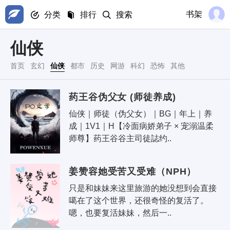
书架
分类
排行
搜索
仙侠
首页
玄幻
仙侠
都市
历史
网游
科幻
恐怖
其他
药王谷伪父女 (师徒养成)
仙侠｜师徒（伪父女）｜BG｜年上｜养
成｜1V1｜H【冷面病娇弟子 × 宠溺温柔
师尊】药王谷谷主司徒誌约..
姜赞容她受苦又受难（NPH）
只是和妹妹来这里旅游的她没想到会直接
噶在了这个世界，还很奇怪的复活了。
嗯，也要复活妹妹，然后一..