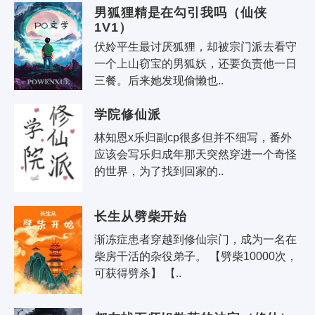
男狐狸精是在勾引我吗（仙侠
1V1）
伏姈平生最讨厌狐狸，却被宗门派去看守
一个上山窃宝的男狐妖，还要负责他一日
三餐。后来她发现偷懒也..
学院修仙派
林知恩x乐归副cp很多但并不细写，番外
应该会写乐归成年那天突然穿进一个奇怪
的世界，为了找到回家的..
长生从劈柴开始
渐冻症患者穿越到修仙宗门，成为一名在
柴房干活的杂役弟子。 【劈柴10000次，
可获得劈杀】 【..