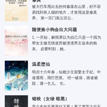
修真
被大巴车甩出去的何淼落在山里，好不容
易找到有人烟的地方，才发现这是修真
界。 第一宗门嵩云宗公..
随便捡小狗会出大问题
1. 一开始，解雨霁以为自己只是一个因为
帮女主修无情道而被渣渣男主追杀的炮
灰。 必要时刻，她..
温柔堕仙
明贞十六年春，仙都少主迎娶太子妃。中
途遇雨，雨打芭蕉。 经一破庙，路途被
阻，遇一乞儿。 乞..
错映（女绿 暗黑）
雷点多的不要再往下看！看了避雷之后不