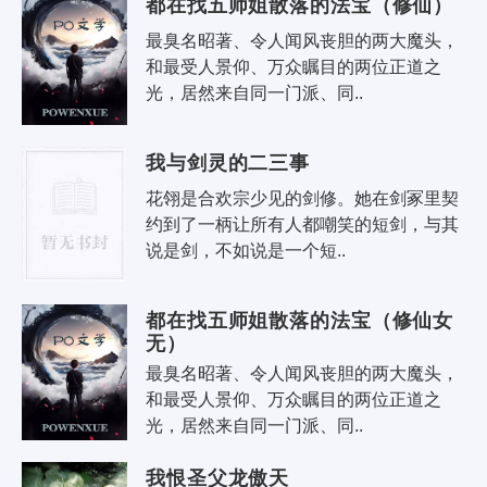
都在找五师姐散落的法宝（修仙）
最臭名昭著、令人闻风丧胆的两大魔头，
和最受人景仰、万众瞩目的两位正道之
光，居然来自同一门派、同..
我与剑灵的二三事
花翎是合欢宗少见的剑修。她在剑冢里契
约到了一柄让所有人都嘲笑的短剑，与其
说是剑，不如说是一个短..
都在找五师姐散落的法宝（修仙女
无）
最臭名昭著、令人闻风丧胆的两大魔头，
和最受人景仰、万众瞩目的两位正道之
光，居然来自同一门派、同..
我恨圣父龙傲天