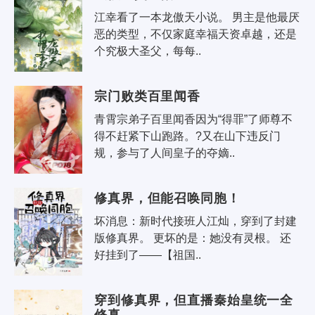
江幸看了一本龙傲天小说。 男主是他最厌
恶的类型，不仅家庭幸福天资卓越，还是
个究极大圣父，每每..
宗门败类百里闻香
青霄宗弟子百里闻香因为“得罪”了师尊不
得不赶紧下山跑路。?又在山下违反门
规，参与了人间皇子的夺嫡..
修真界，但能召唤同胞！
坏消息：新时代接班人江灿，穿到了封建
版修真界。 更坏的是：她没有灵根。 还
好挂到了——【祖国..
穿到修真界，但直播秦始皇统一全