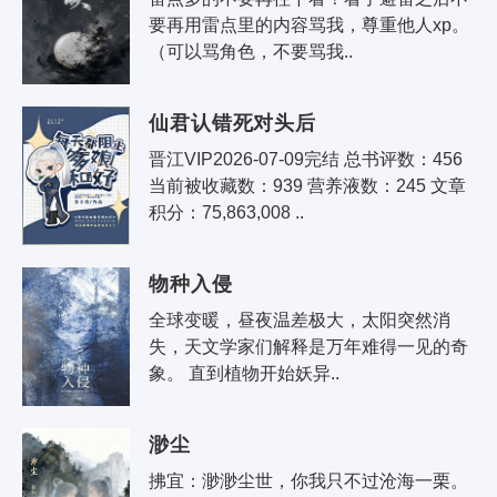
要再用雷点里的内容骂我，尊重他人xp。
（可以骂角色，不要骂我..
仙君认错死对头后
晋江VIP2026-07-09完结 总书评数：456 
当前被收藏数：939 营养液数：245 文章
积分：75,863,008 ..
物种入侵
全球变暖，昼夜温差极大，太阳突然消
失，天文学家们解释是万年难得一见的奇
象。 直到植物开始妖异..
渺尘
拂宜：渺渺尘世，你我只不过沧海一栗。