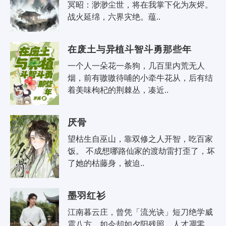
冥昭：渺渺尘世，将在我掌下化为灰烬。
战火延绵，六界灾绝。蕴..
在废土与异植斗智斗勇那些年
一个人一朵花一条狗，几百里内荒无人
烟，前有嗷嗷待哺的小牵牛花从，后有结
着美味枸杞的荆棘丛，凑近..
厌骨
望枯生自巫山，靠双修之人开智，吃百家
饭。 不成想哪路仙家的渡劫雷打歪了，坏
了她的枯藤身，被迫..
墨羽红衫
江南暮云庄，曾凭「流光诀」短刀绝学威
震八方，如今却如夕阳残照，人才凋零。