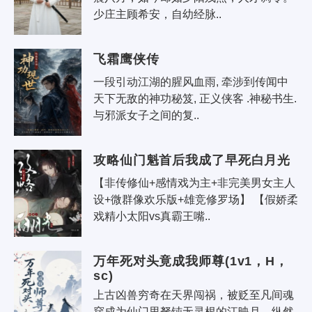
少庄主顾希安，自幼经脉..
飞霜鹰侠传
一段引动江湖的腥风血雨, 牵涉到传闻中
天下无敌的神功秘笈, 正义侠客 .神秘书生. 
与邪派女子之间的复..
攻略仙门魁首后我成了早死白月光
【非传修仙+感情戏为主+非完美男女主人
设+微群像欢乐版+雄竞修罗场】 【假娇柔
戏精小太阳vs真霸王嘴..
万年死对头竟成我师尊(1v1，H，
sc)
上古凶兽穷奇在天界闯祸，被贬至凡间魂
穿成为仙门里驽钝无灵根的江映月，纵然