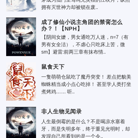
拥有灭世神力却被锁在废..
成了修仙小说主角团的禁脔怎么
办？！【NPH】
【阴间女嬷，男女通吃万人迷，n=7（有
男有女全洁），不虐心只吃床上苦，微
sm】避雷:前两三章有抹布情..
鼠食天下
一隻萌萌仓鼠吃了魔丹突变！ 差点把貌美
蜘蛛精当成小点心吃掉！ 甚至学人类打坐
煮烤鸡…… 听..
非人生物见闻录
人生最倒霉的是什么？不是喝凉水塞着
牙，而是失明多年，终于重见光明时，却
发现自己所看到的是一个令..