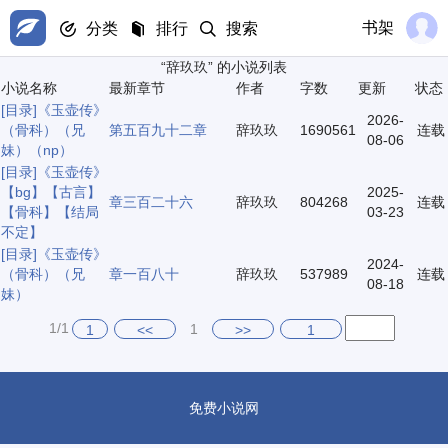
书架
分类
排行
搜索
“辞玖玖” 的小说列表
小说名称
最新章节
作者
字数
更新
状态
[目录]
《玉壶传》
2026-
（骨科）（兄
第五百九十二章
辞玖玖
1690561
连载
08-06
妹）（np）
[目录]
《玉壶传》
【bg】【古言】
2025-
章三百二十六
辞玖玖
804268
连载
【骨科】【结局
03-23
不定】
[目录]
《玉壶传》
2024-
（骨科）（兄
章一百八十
辞玖玖
537989
连载
08-18
妹）
1/1
1
1
<<
>>
1
免费小说网