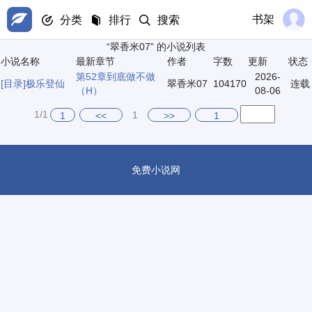
书架
分类
排行
搜索
“翠香米07” 的小说列表
小说名称
最新章节
作者
字数
更新
状态
第52章到底做不做
2026-
[目录]
极乐登仙
翠香米07
104170
连载
（H）
08-06
1/1
1
1
<<
>>
1
免费小说网