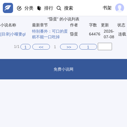
书架
分类
排行
搜索
“昏蛋” 的小说列表
小说名称
最新章节
作者
字数
更新
状态
特别番外：可口的蛋
2026-
[目录]
小哑妻gl
昏蛋
64476
连载
糕不能一口吃掉
07-08
1/1
1
1
<<
>>
1
免费小说网