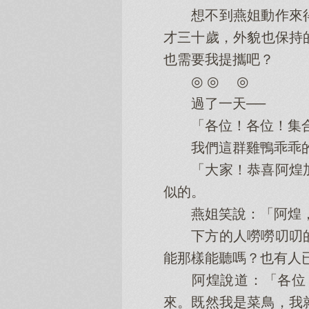
想不到燕姐動作來得
才三十歲，外貌也保持
也需要我提攜吧？
◎ ◎ ◎
過了一天──
「各位！各位！集合
我們這群雞鴨乖乖的
「大家！恭喜阿煌加
似的。
燕姐笑說：「阿煌，
下方的人嘮嘮叨叨的
能那樣能聽嗎？也有人
阿煌說道：「各位，
來。既然我是菜鳥，我