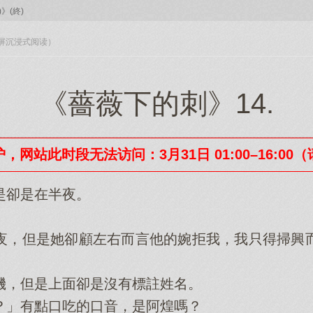
》(終)
入全屏沉浸式阅读）
《薔薇下的刺》14.
，网站此时段无法访问：3月31日 01:00–16:00
卻是在半夜。
，但是她卻顧左右而言他的婉拒我，我只得掃興而
，但是上面卻是沒有標註姓名。
」有點口吃的口音，是阿煌嗎？