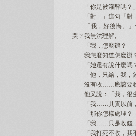
「你是被灌醉嗎？
「對。」這句「對」
「我，好後悔。」他
哭？我無法理解。
「我，怎麼辦？」
我怎麼知道怎麼辦
「她還有說什麼嗎？
「他，只給，我，錢
沒有收……應該要收
他又說：「我，很生
「我……其實以前，
「那你怎樣處理？
「我……只是收錢…
「我打死不收，我不