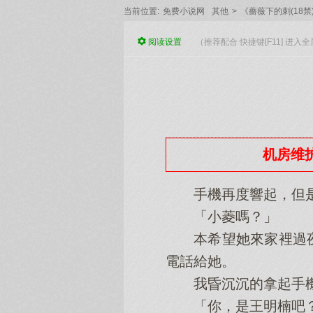
当前位置:
免费小说网
其他
>
《薔薇下的刺(18禁)
阅读
设置
（推荐配合 快捷键[F11] 进
机房维护
手機再度響起，但是
「小菱嗎？」
本希望她來家裡過夜
電話給她。
我昏沉沉的拿起手機
「你，是王明楠吧？