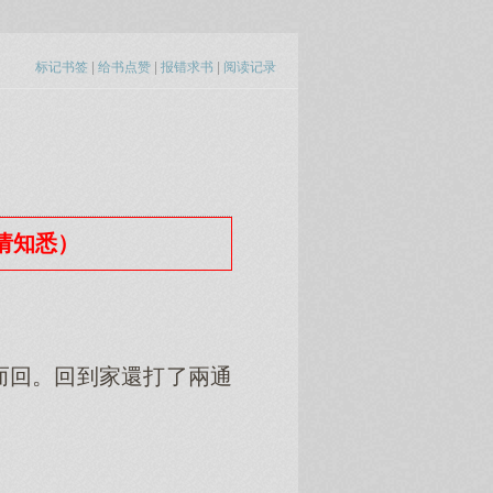
标记书签
|
给书点赞
|
报错求书
|
阅读记录
（请知悉）
回。回到家還打了兩通