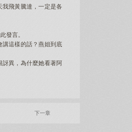
天我飛黃騰達，一定是各
此發言。
講這樣的話？燕姐到底
訝異，為什麼她看著阿
下一章