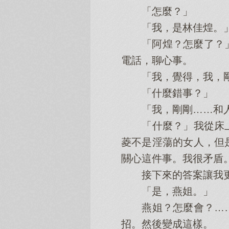
「怎麼？」
「我，是林佳煌。」
「阿煌？怎麼了？」
電話，聊心事。
「我，覺得，我，剛剛
「什麼錯事？」
「我，剛剛……和人
「什麼？」我從床上
菱不是淫蕩的女人，但
關心這件事。我很矛盾
接下來的答案讓我更
「是，燕姐。」
燕姐？怎麼會？……
招。然後變成這樣。