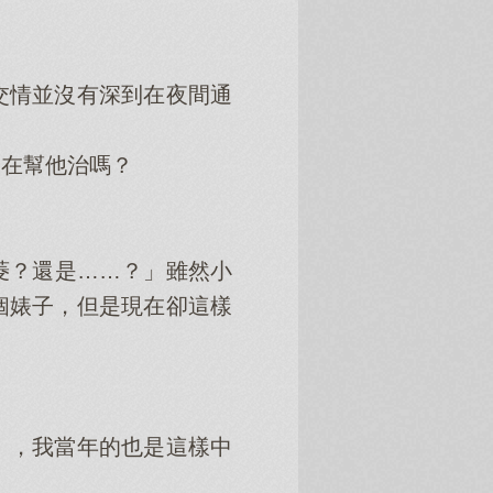
情並沒有深到在夜間通
在幫他治嗎？
？還是……？」雖然小
個婊子，但是現在卻這樣
，我當年的也是這樣中