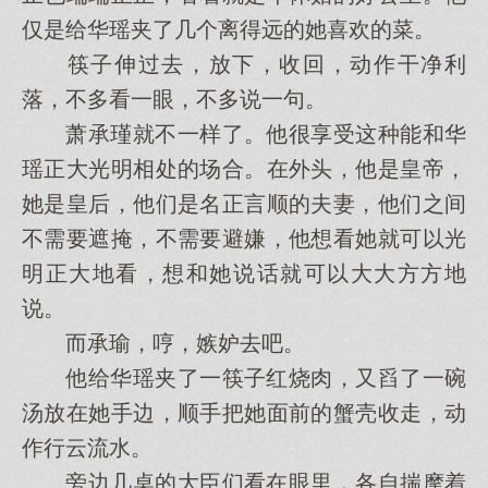
仅是给华瑶夹了几个离得远的她喜欢的菜。
筷子伸过去，放下，收回，动作干净利
落，不多看一眼，不多说一句。
萧承瑾就不一样了。他很享受这种能和华
瑶正大光明相处的场合。在外头，他是皇帝，
她是皇后，他们是名正言顺的夫妻，他们之间
不需要遮掩，不需要避嫌，他想看她就可以光
明正大地看，想和她说话就可以大大方方地
说。
而承瑜，哼，嫉妒去吧。
他给华瑶夹了一筷子红烧肉，又舀了一碗
汤放在她手边，顺手把她面前的蟹壳收走，动
作行云流水。
旁边几桌的大臣们看在眼里，各自揣摩着