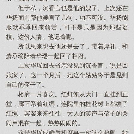
但于私，沉香言也是他的嫂子。上次还在
华扬面前帮他美言了几句，功不可没。华扬能
服软乖乖回来领赏，可不是只是因为那些荔
枝。这份人情，他记着呢。
所以思来想去他还是去了，带着厚礼，和
萧承瑜陪着华瑶一起回了相府。
上次华瑶回去省亲没见到沉香言，说是回
娘家了。这一个月后，她这个姑姑终于是见到
自己的侄子了。
相府一片喜庆。红灯笼从大门一直挂到正
堂，廊下系着红绸，连院里的桂花树上都缠了
红绳。宾客来来往往，大人的笑声与孩子的哭
闹声混在一起，热热闹闹的。
这是华瑶成婚后相府再一次这么热闹。她