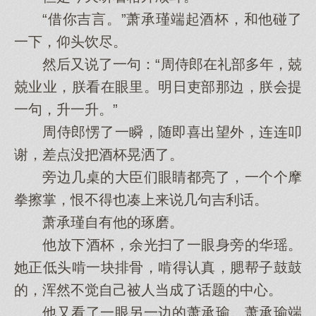
“借你吉言。”萧承瑾端起酒杯，和他碰了
一下，仰头饮尽。
然后又说了一句：“周侍郎在礼部多年，兢
兢业业，朕看在眼里。明日吏部那边，朕会提
一句，升一升。”
周侍郎愣了一瞬，随即喜出望外，连连叩
谢，差点没把酒杯晃洒了。
旁边几桌的大臣们眼睛都亮了，一个个摩
拳擦掌，恨不得也凑上来说几句吉利话。
萧承瑾自有他的琢磨。
他放下酒杯，余光扫了一眼身旁的华瑶。
她正低头啃一块排骨，啃得认真，腮帮子鼓鼓
的，浑然不觉自己被人当成了话题的中心。
他又看了一眼另一边的萧承瑜。萧承瑜端