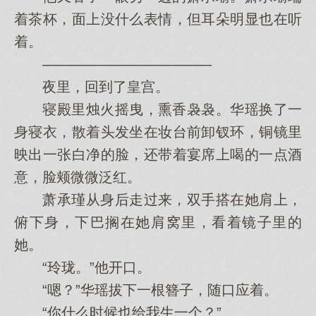
着茶杯，面上没什么表情，但耳朵明显也在听
着。
————————————
夜里，回到了皇宫。
寝殿里烛火摇曳，熏香袅袅。华瑶换了一
身寝衣，散着头发坐在妆台前卸钗环，铜镜里
映出一张白净的脸，还带着宴席上喝的一点酒
意，脸颊微微泛红。
萧承瑾从身后走过来，双手搭在她肩上，
俯下身，下巴搁在她肩窝里，看着镜子里的
她。
“玲珑。”他开口。
“嗯？”华瑶拔下一根簪子，随口应着。
“你什么时候也给我生一个？”