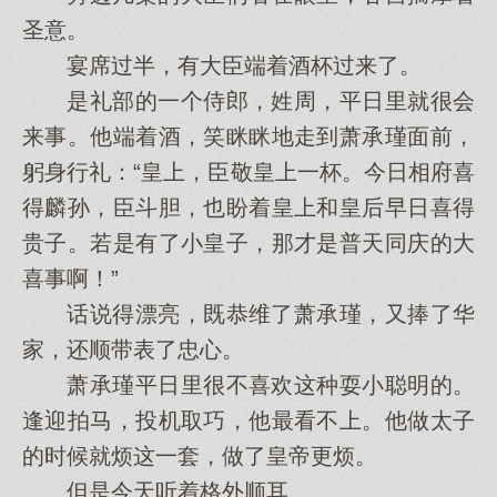
圣意。
宴席过半，有大臣端着酒杯过来了。
是礼部的一个侍郎，姓周，平日里就很会
来事。他端着酒，笑眯眯地走到萧承瑾面前，
躬身行礼：“皇上，臣敬皇上一杯。今日相府喜
得麟孙，臣斗胆，也盼着皇上和皇后早日喜得
贵子。若是有了小皇子，那才是普天同庆的大
喜事啊！”
话说得漂亮，既恭维了萧承瑾，又捧了华
家，还顺带表了忠心。
萧承瑾平日里很不喜欢这种耍小聪明的。
逢迎拍马，投机取巧，他最看不上。他做太子
的时候就烦这一套，做了皇帝更烦。
但是今天听着格外顺耳。