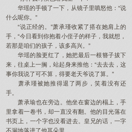
华瑶的手顿了一下，从镜子里嗔怒他：“说
什么呢你。”
“说正经的。”萧承瑾收紧了搭在她肩上的
手，“今日看到你抱着小侄子的样子，我就想，
若那是咱们的孩子，该多高兴。”
华瑶的脸更红了，她把最后一根簪子拔下
来，往桌上一搁，站起身来推他：“去去去，这
事你我说了可不算，得要老天爷说了算。”
萧承瑾被她推得退了两步，笑着没有还
手。
萧承瑜也在旁边。他坐在窗边的榻上，手
里拿着一卷书，却一直没有翻。他的目光落在
书页上，一个字也没看进去。皇兄的话，一字
不漏地落进了他耳朵里。