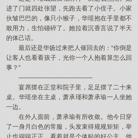
进了门就四处张望，先跑去看了小侄子。小家
伙皱巴巴的，像只小猴子，华瑶抱在手里都不
敢用力，生怕碰碎了。她拉着沉香言说了半天
的体己话。
最后还是华扬过来把人催回去的：“你倒是
让客人也看看孩子，光你一个人抱着算怎么回
事？”
————————————
宴席摆在正堂和院子里，足足摆了二十来
桌。华瑶坐在主桌，萧承瑾和萧承瑜一人坐她
一边。
在外人面前，萧承瑜有所收敛。他今日穿
了一身月白色的常服，头发束得规规矩矩，举
止也端端正正，看着就是个体贴的好公主。他