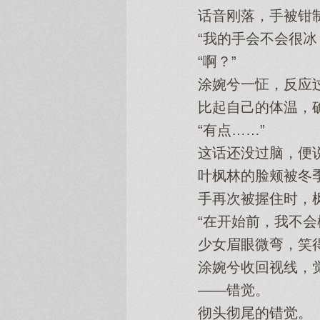
话音刚落，手被钳制
“我的手会不会很冰
“啊？”
涂婉兮一怔，反应过
比起自己的体温，确
“有点……”
这话还没过脑，便说出
叶枫林的脸颊被冬季
手再次被握住时，枫
“在开始前，我不会松
少女眉眼微弯，笑得
涂婉兮收回视线，觉
——错觉。
彻头彻尾的错觉。