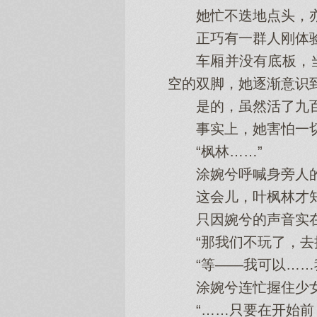
她忙不迭地点头，亦
正巧有一群人刚体验
车厢并没有底板，当
空的双脚，她逐渐意识
是的，虽然活了九百
事实上，她害怕一切
“枫林……”
涂婉兮呼喊身旁人的
这会儿，叶枫林才知
只因婉兮的声音实在
“那我们不玩了，去换
“等——我可以……我
涂婉兮连忙握住少女
“……只要在开始前，