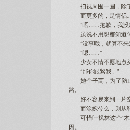
扫视周围一圈，除了
而更多的，是情侣
“唔……抱歉，我没想
虽说不用想都知道休息
“没事哦，就算不来游
“嗯……”
少女不情不愿地点头
“那你跟紧我。”
她个子高，为了防止
路。
好不容易来到一片空
而涂婉兮么，则从鞋跟
可惜叶枫林这个“木头
因。