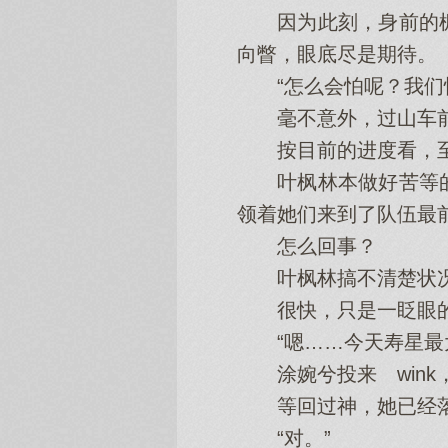
因为此刻，身前的枫
向瞥，眼底尽是期待。
“怎么会怕呢？我们快
毫不意外，过山车前
按目前的进度看，至
叶枫林本做好苦等的
领着她们来到了队伍最
怎么回事？
叶枫林搞不清楚状况
很快，只是一眨眼的
“嗯……今天寿星最大
涂婉兮投来 wink
等回过神，她已经落
“对。”