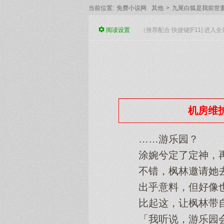
当前位置:
免费小说网
其他
>
九尾白狐是我前世妻（
阅读
设置
（推荐配合 快捷键[F11] 进
机房维护
……游乐园？
涂婉兮定了定神，再
不错，枫林邀请她去
出乎意料，但好像也
比起这，让枫林带自
「我听说，游乐园会