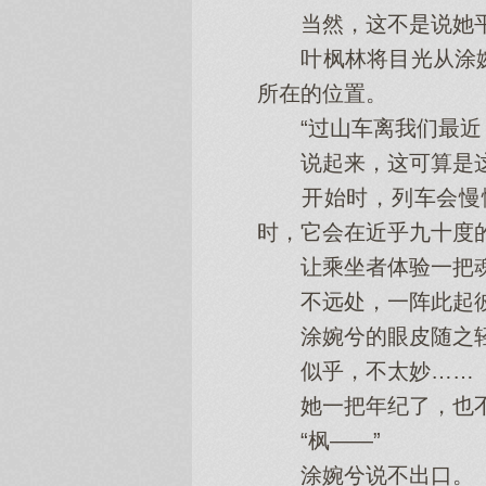
当然，这不是说她平
叶枫林将目光从涂婉
所在的位置。
“过山车离我们最近，
说起来，这可算是这
开始时，列车会慢慢
时，它会在近乎九十度
让乘坐者体验一把魂
不远处，一阵此起彼
涂婉兮的眼皮随之
似乎，不太妙……
她一把年纪了，也不
“枫——”
涂婉兮说不出口。