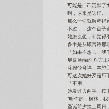
可能是自己沉默了太
啊，原来是这样。
那么一切就解释得
不过……这个点子会
她怎么想，都觉得
多半是从顾言诗那取
「如果不想去，我们
屏幕顶端的“对方正在
涂婉兮弯眸，本想回
可这次她好歹是压下
「不用」
她发过去两字，按下
“听你的，枫林，我很
圣诞前夕撞上周日，