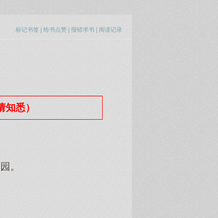
标记书签
|
给书点赞
|
报错求书
|
阅读记录
（请知悉）
园。
。