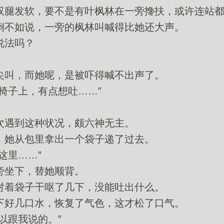
腿发软，要不是有叶枫林在一旁搀扶，或许连站都
不如说，一旁的枫林叫喊得比她还大声。
法吗？
叫，而她呢，是被吓得喊不出声了。
子上，有点想吐……”
遇到这种状况，颇六神无主。
她从包里拿出一个袋子递了过去。
里……”
坐下，替她顺背。
着袋子干呕了几下，没能吐出什么。
好几口水，恢复了气色，这才松了口气。
跟我说的。”