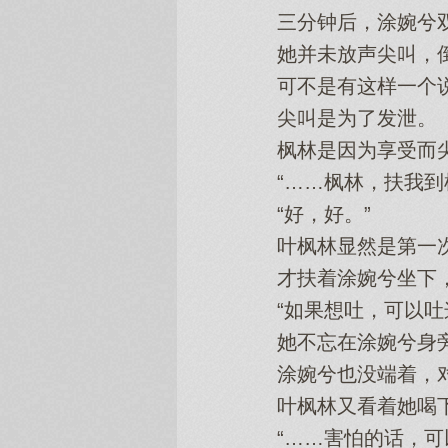
三分钟后，涂婉兮双
她并未放声尖叫，倒
可不是有这样一个说
尖叫是为了发泄。
枫林是因为享受而尖
“……枫林，扶我到椅
“好，好。”
叶枫林显然是第一次
才扶着涂婉兮坐下，
“如果想吐，可以吐这
她不忘在涂婉兮身旁
涂婉兮也没端着，对
叶枫林又看着她喝下
“……害怕的话，可以