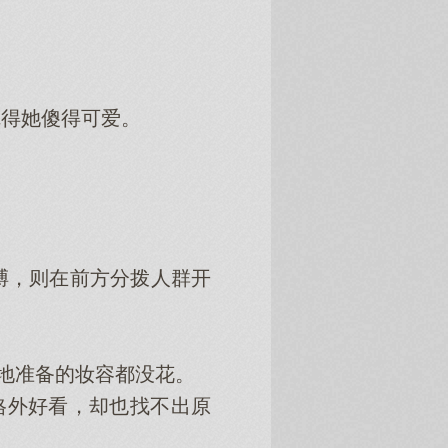
得她傻得可爱。
，则在前方分拨人群开
地准备的妆容都没花。
格外好看，却也找不出原