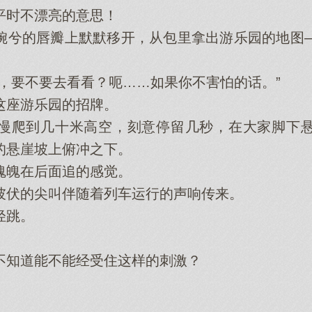
时不漂亮的意思！
兮的唇瓣上默默移开，从包里拿出游乐园的地图—
要不要去看看？呃……如果你不害怕的话。”
座游乐园的招牌。
爬到几十米高空，刻意停留几秒，在大家脚下悬
的悬崖坡上俯冲之下。
魄在后面追的感觉。
伏的尖叫伴随着列车运行的声响传来。
轻跳。
知道能不能经受住这样的刺激？