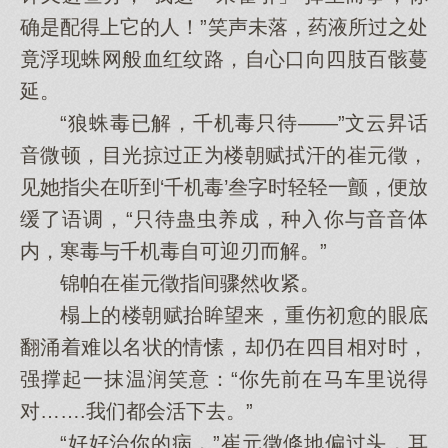
确是配得上它的人！”笑声未落，药液所过之处
竟浮现蛛网般血红纹路，自心口向四肢百骸蔓
延。
“狼蛛毒已解，千机毒只待——”文云昇话
音微顿，目光掠过正为楼朝赋拭汗的崔元徵，
见她指尖在听到‘千机毒’叁字时轻轻一颤，便放
缓了语调，“只待蛊虫养成，种入你与音音体
内，寒毒与千机毒自可迎刃而解。”
锦帕在崔元徵指间骤然收紧。
榻上的楼朝赋抬眸望来，重伤初愈的眼底
翻涌着难以名状的情愫，却仍在四目相对时，
强撑起一抹温润笑意：“你先前在马车里说得
对…….我们都会活下去。”
“好好治你的病，”崔元徵倏地偏过头，耳