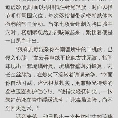
道虚影,他时而以拇指抵住针尾轻旋，时而以指
节叩打周围穴位，每次落指都带起楼朝赋体内
微弱的气血流动。当第七枚金针刺入胸口膻中
穴时，楼朝赋忽然剧烈咳嗽起来，紧接着便是
一口黑血吐出。
“狼蛛剧毒混杂你在南疆所中的千机散，已
侵入心脉。”文云昇声线平稳似古井无波，指间
却现出一套琉璃针具。琉璃管壁薄如蝉翼，内
嵌金丝脉络，在烛火下流转着诡谲光华。“幸而
你自幼习武，淬体根基扎实，更兼师兄特炼的
叁枚玉凝丸护住心脉。”他指尖轻抚针尖，一抹
朱红药液在管中缓缓流动，“此毒虽凶险，尚不
至回天乏术。”
话音未落，他已取出一支长约七寸的琉璃