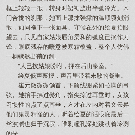
框上轻轻一抵，转身时裙裾旋出半弧冷光。木
门合拢的刹那，她面上那抹强撑的温顺顷刻消
散，如同褪下一张面具。守候在外的绘夏抬眼
望去，只见自家姑娘唇角柔和的弧度已抿作刀
锋，眼底残存的暖意被寒霜覆盖，整个人仿佛
一柄骤然出鞘的剑。
“人已按姑娘吩咐，押在后山泉室。”
绘夏低声禀报，声音里带着未散的凝重。
崔元徵微微颔首，下颌线绷紧如拉满的弓
弦。她抬手拂过鬓角，指尖掠过耳垂时，女孩
习惯性的点了点耳垂，方才在屋内对着文云昇
他们鬼灵精怪的人，听着绘夏的话眼底最后一
丝波澜也归于沉寂，唯剩瞳孔深处跳动着冷冽
的光。