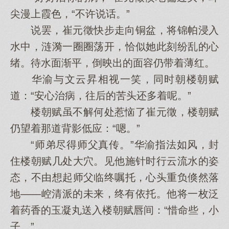
尖漫上霞色，“不许说话。”
说罢，崔元徵快步走向铜盆，将锦帕浸入
水中，涟漪一圈圈荡开，恰似她此刻纷乱的心
绪。待水面渐平，倒映出的面容仍带着薄红。
华渝与文云昇相视一笑，同时朝楼朝赋
道：“安心治病，往后的苦头还多着呢。”
楼朝赋虽不解何处惹恼了崔元徵，楼朝赋
仍望着那道背影低应：“嗯。”
“师弟尽得师父真传。”华渝指法如风，封
住楼朝赋几处大穴。见他施针时行云流水的姿
态，不由想起师父临终嘱托，心头重负倏然落
地——崆清派的未来，终有依托。他将一枚泛
着药香的玉凝丸送入楼朝赋唇间：“惜命些，小
子。”