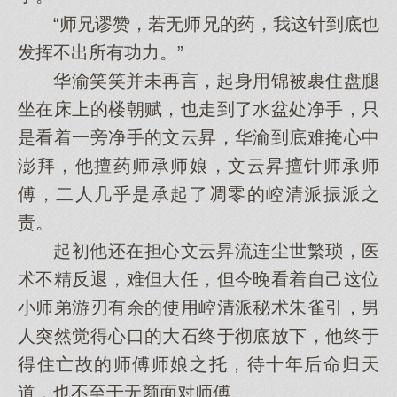
“师兄谬赞，若无师兄的药，我这针到底也
发挥不出所有功力。”
华渝笑笑并未再言，起身用锦被裹住盘腿
坐在床上的楼朝赋，也走到了水盆处净手，只
是看着一旁净手的文云昇，华渝到底难掩心中
澎拜，他擅药师承师娘，文云昇擅针师承师
傅，二人几乎是承起了凋零的崆清派振派之
责。
起初他还在担心文云昇流连尘世繁琐，医
术不精反退，难但大任，但今晚看着自己这位
小师弟游刃有余的使用崆清派秘术朱雀引，男
人突然觉得心口的大石终于彻底放下，他终于
得住亡故的师傅师娘之托，待十年后命归天
道，也不至于无颜面对师傅。