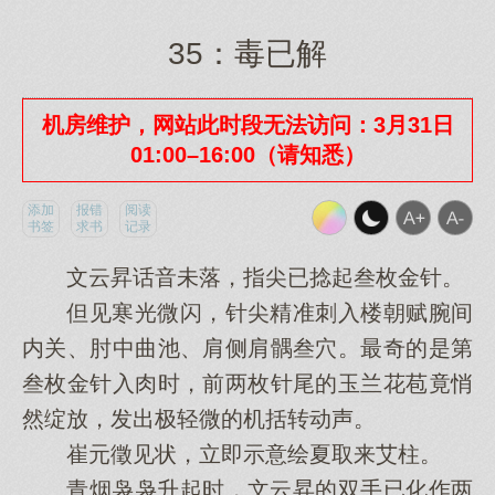
35：毒已解
机房维护，网站此时段无法访问：3月31日
01:00–16:00（请知悉）
添加
报错
阅读
书签
求书
记录
文云昇话音未落，指尖已捻起叁枚金针。
但见寒光微闪，针尖精准刺入楼朝赋腕间
内关、肘中曲池、肩侧肩髃叁穴。最奇的是第
叁枚金针入肉时，前两枚针尾的玉兰花苞竟悄
然绽放，发出极轻微的机括转动声。
崔元徵见状，立即示意绘夏取来艾柱。
青烟袅袅升起时，文云昇的双手已化作两