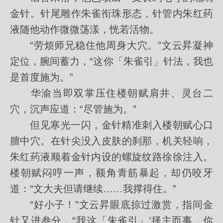
金针。针尾雕作朱雀衔珠形态，针管内朱红药
液随他动作微微荡漾，恍若活物。
“劳烦师兄稳住他周身大穴。”文云昇凝神
定位，腕间蓄力，“这你「朱雀引」针法，我也
是首度施为。”
华渝当即双掌压住楼朝赋肩井、灵台二
穴，沉声应道：“尽管施为。”
但见寒光一闪，金针精准刺入楼朝赋心口
膻中穴。在针尖没入皮肤的刹那，机关轻响，
朱红药液顺着金针内设的螺旋纹路徐徐注入。
楼朝赋闷哼一声，额角青筋暴起，却仍咬牙
道：“文大夫但请继续……我撑得住。”
“好小子！”文云昇眼底掠过激赏，指间金
针又进叁分，“我这「朱雀引」’择主而事，你