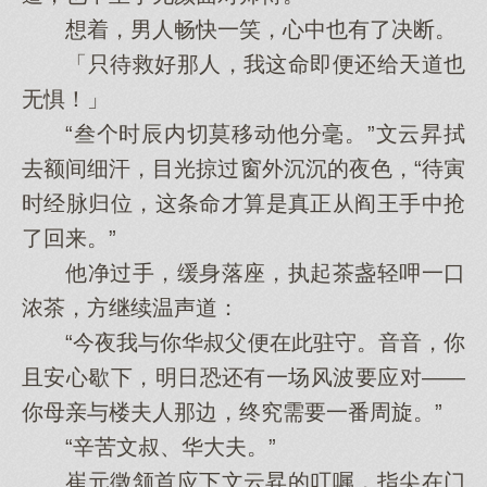
想着，男人畅快一笑，心中也有了决断。
「只待救好那人，我这命即便还给天道也
无惧！」
“叁个时辰内切莫移动他分毫。”文云昇拭
去额间细汗，目光掠过窗外沉沉的夜色，“待寅
时经脉归位，这条命才算是真正从阎王手中抢
了回来。”
他净过手，缓身落座，执起茶盏轻呷一口
浓茶，方继续温声道：
“今夜我与你华叔父便在此驻守。音音，你
且安心歇下，明日恐还有一场风波要应对——
你母亲与楼夫人那边，终究需要一番周旋。”
“辛苦文叔、华大夫。”
崔元徵颔首应下文云昇的叮嘱，指尖在门