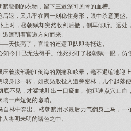
朝赋腰侧的衣物，留下三道深可见骨的血槽。
后退，又几乎在同一刻稳住身形，眼中杀意更盛
上时，楼朝赋却突然收剑后撤，侧耳倾听。远处，
，迅速朝着官道方向而来。
—天快亮了，官道的巡逻卫队即将抵达。
知今日已无法得手。他死死盯了楼朝赋一眼，仿佛
着腹部翻江倒海的剧痛和眩晕，毫不退缩地迎上
琰身形一转，如夜枭般投入道旁密林，几个起落便
底不见，才猛地吐出一口瘀血。他迅速点穴止血，
吹响一声短促的唿哨。
自林中奔出。楼朝赋用尽最后力气翻身上马，一扯
冲入将明未明的曙色之中。