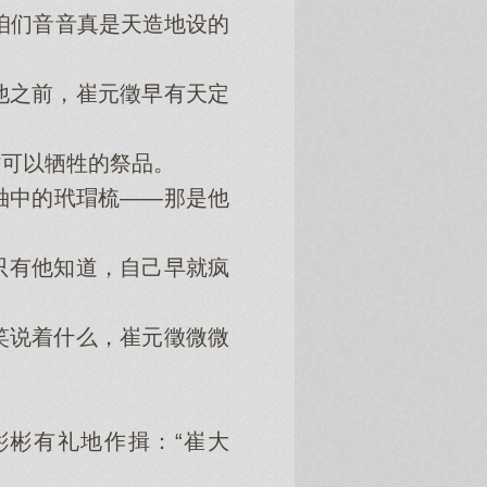
咱们音音真是天造地设的
之前，崔元徵早有天定
可以牺牲的祭品。
中的玳瑁梳——那是他
有他知道，自己早就疯
说着什么，崔元徵微微
彬有礼地作揖：“崔大