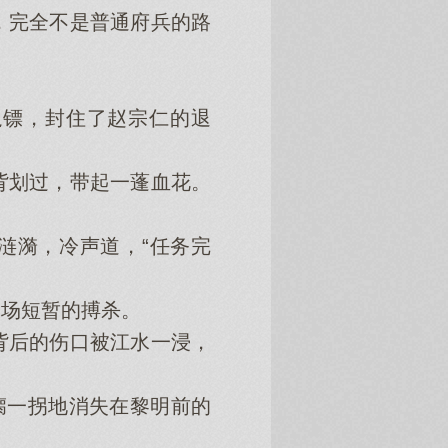
完全不是普通府兵的路
镖，封住了赵宗仁的退
划过，带起一蓬血花。
涟漪，冷声道，“任务完
场短暂的搏杀。
后的伤口被江水一浸，
瘸一拐地消失在黎明前的