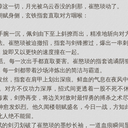
这一切，月光被乌云吞没的刹那，崔愍琰动了。
赋身侧，玄铁指套直取对方咽喉：
腕一沉，佩剑由下至上斜撩而出，精准地斩向对方
法。崔愍琰被迫撤招，指套与剑锋擦过，爆出一串
旋即又以更快的速度撞在一起。
。每一次出手都直取要害。崔愍琰的指套诡谲阴狠
，每一剑都带着沙场淬炼出的简洁与霸道。
丝，指套在肩甲上划出深痕。鲜血的气息在夜风中
对方不仅功力深厚，招式间更透着一股不死不休
毒素，剑势再变，将边关对敌时最悍勇的搏杀之术
愈发炽烈。他久闻楼朝赋盛名，今日一战，方知此
此人绝不能留。
的剑刃划破了崔愍琰的墨纱长袖，一道血痕瞬间