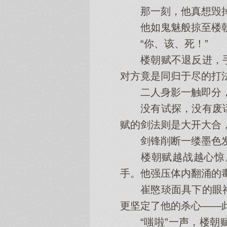
那一刻，他真想毁掉
他如鬼魅般掠至楼朝
“你、该、死！”
楼朝赋不退反进，手
对方竟是同归于尽的打
二人身影一触即分，
没有试探，没有废话
赋的剑法则是大开大合
剑锋削断一缕墨色发
楼朝赋越战越心惊。
手。他强压体内翻涌的
崔愍琰面具下的眼神
更坚定了他的杀心——
“嗤啦”一声，楼朝赋