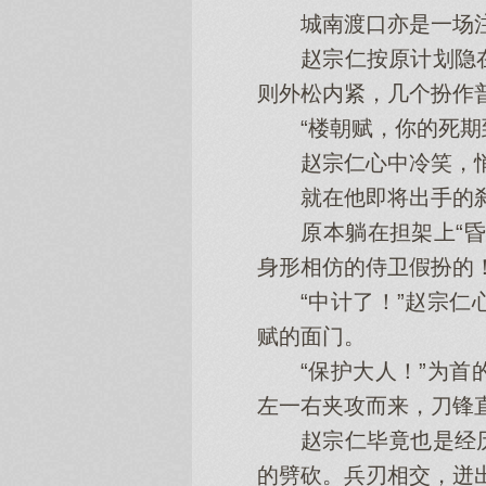
城南渡口亦是一场注
赵宗仁按原计划隐在
则外松内紧，几个扮作
“楼朝赋，你的死期到
赵宗仁心中冷笑，悄
就在他即将出手的刹
原本躺在担架上“昏迷
身形相仿的侍卫假扮的
“中计了！”赵宗仁心
赋的面门。
“保护大人！”为首的
左一右夹攻而来，刀锋
赵宗仁毕竟也是经历
的劈砍。兵刃相交，迸