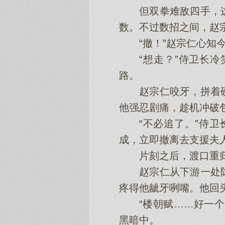
但双拳难敌四手，这
数。不过数招之间，赵
“撤！”赵宗仁心知今
“想走？”侍卫长冷
路。
赵宗仁咬牙，拼着硬
他强忍剧痛，趁机冲破
“不必追了。”侍卫长
成，立即撤离去支援夫人
片刻之后，渡口重归寂
赵宗仁从下游一处隐
疼得他龇牙咧嘴。他回
“楼朝赋……好一个金
黑暗中。