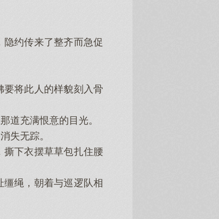
。
隐约传来了整齐而急促
要将此人的样貌刻入骨
那道充满恨意的目光。
消失无踪。
撕下衣摆草草包扎住腰
缰绳，朝着与巡逻队相