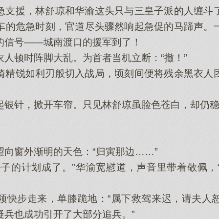
支援，林舒琼和华渝这头只与三皇子派的人缠斗了
车的危急时刻，官道尽头骤然响起急促的马蹄声。
的信号——城南渡口的援军到了！
顿时阵脚大乱。为首者当机立断：“撤！”
精锐如利刃般切入战局，顷刻间便将残余黑衣人团
针，掀开车帘。只见林舒琼虽脸色苍白，却仍稳
窗外渐明的天色：“归寅那边……”
的计划成了。”华渝宽慰道，声音里带着敬佩，
快步走来，单膝跪地：“属下救驾来迟，请夫人恕
疑兵也成功引开了大部分追兵。”