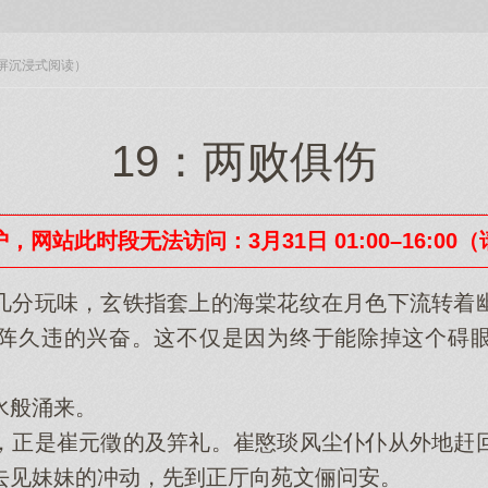
入全屏沉浸式阅读）
19：两败俱伤
，网站此时段无法访问：3月31日 01:00–16:00
分玩味，玄铁指套上的海棠花纹在月色下流转着幽
阵久违的兴奋。这不仅是因为终于能除掉这个碍
般涌来。
正是崔元徵的及笄礼。崔愍琰风尘仆仆从外地赶回
去见妹妹的冲动，先到正厅向苑文俪问安。