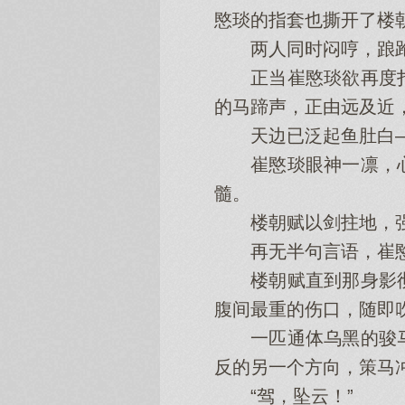
愍琰的指套也撕开了楼
两人同时闷哼，踉跄
正当崔愍琰欲再度扑
的马蹄声，正由远及近
天边已泛起鱼肚白—
崔愍琰眼神一凛，心
髓。
楼朝赋以剑拄地，强压
再无半句言语，崔愍
楼朝赋直到那身影彻
腹间最重的伤口，随即
一匹通体乌黑的骏马
反的另一个方向，策马
“驾，坠云！”