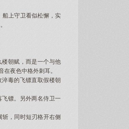
船上守卫看似松懈，实
手。
么楼朝赋，而是一个与他
声音在夜色中格外刺耳。
枚淬毒的飞镖直取假楼朝
落飞镖。另外两名侍卫一
斩，同时短刃格开右侧