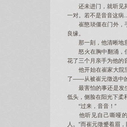
还未进门，就听见苑文
一对。若不是音音这病…
崔愍琰僵在门外，手
良缘。
那一刻，他清晰地意识
怒火在胸中翻涌，但
花了三个月亲手为他的
他开始在崔家大院里
了——从被崔元徵选中
最害怕的事还是发生
低头，侧脸在阳光下柔
“过来，音音！”
他听见自己嘶哑的声
人。”而崔元徵蹙着眉