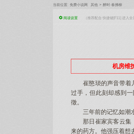
当前位置:
免费小说网
其他
>
醉时·春拂柳
阅读
设置
（推荐配合 快捷键[F11] 进
机房维护
崔愍琰的声音带着几
过手，但此刻却感到一
徵。
三年前的记忆如潮水
那日崔家宾客云集，
来的药方。他强压着想