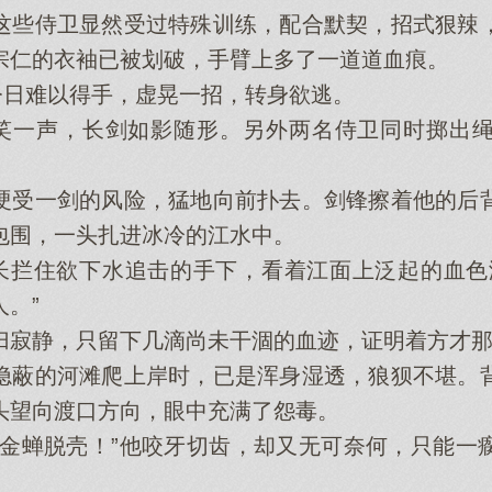
些侍卫显然受过特殊训练，配合默契，招式狠辣，
宗仁的衣袖已被划破，手臂上多了一道道血痕。
日难以得手，虚晃一招，转身欲逃。
笑一声，长剑如影随形。另外两名侍卫同时掷出绳
受一剑的风险，猛地向前扑去。剑锋擦着他的后背
包围，一头扎进冰冷的江水中。
拦住欲下水追击的手下，看着江面上泛起的血色
。”
静，只留下几滴尚未干涸的血迹，证明着方才那
蔽的河滩爬上岸时，已是浑身湿透，狼狈不堪。背
头望向渡口方向，眼中充满了怨毒。
蝉脱壳！”他咬牙切齿，却又无可奈何，只能一