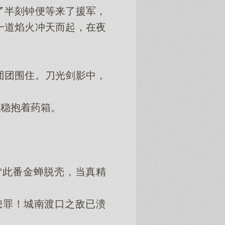
半刻钟便等来了援军，
一道焰火冲天而起，在夜
团围住。刀光剑影中，
稳抱着药箱。
“此番金蝉脱壳，当真精
罪！城南渡口之敌已溃