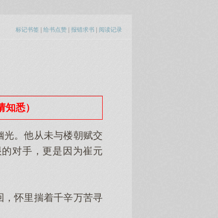
标记书签
|
给书点赞
|
报错求书
|
阅读记录
（请知悉）
光。他从未与楼朝赋交
眼的对手，更是因为崔元
，怀里揣着千辛万苦寻