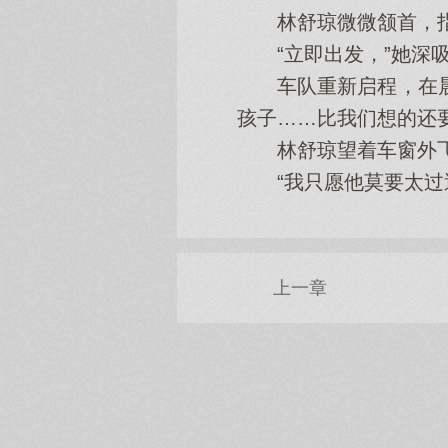
林舒琼微微颔首，指尖
“立即出发，”她深吸
车队重新启程，在晨曦
孩子……比我们想的还要
林舒琼望着车窗外飞
“我只愿他莫要太过逞
上一章