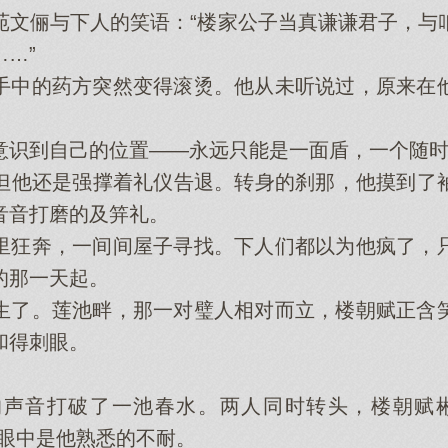
俪与下人的笑语：“楼家公子当真谦谦君子，与
…”
中的药方突然变得滚烫。他从未听说过，原来在他
到自己的位置——永远只能是一面盾，一个随时
他还是强撑着礼仪告退。转身的刹那，他摸到了袖
音音打磨的及笄礼。
狂奔，一间间屋子寻找。下人们都以为他疯了，只
的那一天起。
了。莲池畔，那一对璧人相对而立，楼朝赋正含笑
和得刺眼。
音打破了一池春水。两人同时转头，楼朝赋彬
，眼中是他熟悉的不耐。