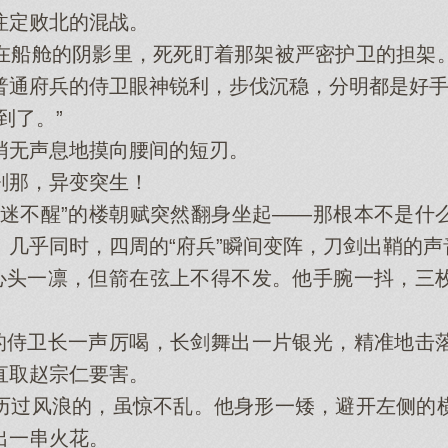
定败北的混战。
船舱的阴影里，死死盯着那架被严密护卫的担架。
普通府兵的侍卫眼神锐利，步伐沉稳，分明都是好
了。”
无声息地摸向腰间的短刃。
那，异变突生！
不醒”的楼朝赋突然翻身坐起——那根本不是什
！几乎同时，四周的“府兵”瞬间变阵，刀剑出鞘的
头一凛，但箭在弦上不得不发。他手腕一抖，三
侍卫长一声厉喝，长剑舞出一片银光，精准地击
直取赵宗仁要害。
过风浪的，虽惊不乱。他身形一矮，避开左侧的横
出一串火花。