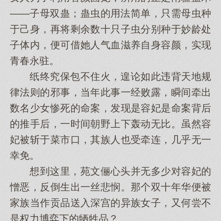
——子母双蛊；蛊虫的用法简单，只需母虫种
于己身，再将剩余数十只子虫分别种于妙龄处
子体内，便可借她人气血滋养自身容颜，实现
青春永驻。
纸终究保包不住火，遑论如此违背天地规
律法则的邪事，当年此事一经败露，瞬间牵出
数名少女惨死的命案，发现是容妃是命案背后
的推手后，一时间朝野上下轰动无比。虽然容
妃被斩于菜市口，其族人也受牵连，几乎无一
幸免。
想到这里，苑文俪心头并无多少对容妃的
憎恶，反倒生出一丝悲悯。那个双十年华便被
家族当作贡品送入深宫的异族女子，又何尝不
是权力博弈下的牺牲品？