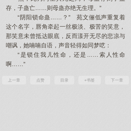
存，子蛊亡……则母蛊亦绝无生理。”
“阴阳锁命蛊……？” 苑文俪低声重复着
这个名字，唇角牵起一丝极淡、极苦的笑意，
那笑意未曾抵达眼底，反而漾开无尽的悲凉与
嘲讽，她喃喃自语，声音轻得如同梦呓：
“是锁住我儿性命，还是……索人性命
啊……”
上一章
点赞
目录
+书签
下一章