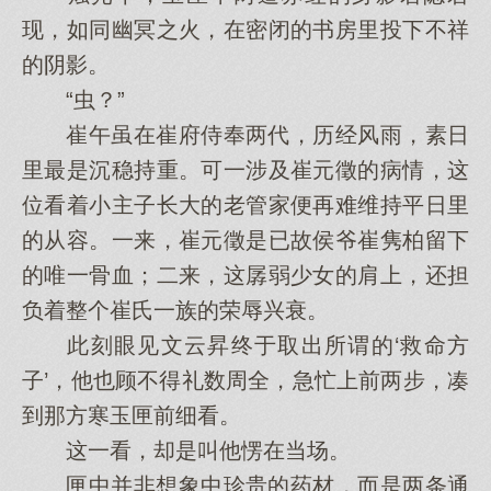
现，如同幽冥之火，在密闭的书房里投下不祥
的阴影。
“虫？”
崔午虽在崔府侍奉两代，历经风雨，素日
里最是沉稳持重。可一涉及崔元徵的病情，这
位看着小主子长大的老管家便再难维持平日里
的从容。一来，崔元徵是已故侯爷崔隽柏留下
的唯一骨血；二来，这孱弱少女的肩上，还担
负着整个崔氏一族的荣辱兴衰。
此刻眼见文云昇终于取出所谓的‘救命方
子’，他也顾不得礼数周全，急忙上前两步，凑
到那方寒玉匣前细看。
这一看，却是叫他愣在当场。
匣中并非想象中珍贵的药材，而是两条通