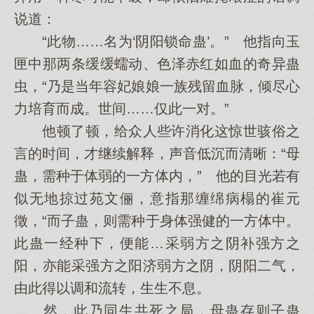
说道：
“此物……名为‘阴阳锁命蛊’。” 他指向玉
匣中那两条缓缓蠕动、色泽赤红如血的奇异蛊
虫，“乃是当年容妃娘娘一族残留血脉，倾尽心
力培育而成。世间……仅此一对。”
他顿了顿，给众人些许消化这惊世骇俗之
言的时间，才继续解释，声音低沉而清晰：“母
蛊，需种于体弱的一方体内，” 他的目光若有
似无地掠过苑文俪，意指那缠绵病榻的崔元
徵，“而子蛊，则需种于身体强健的一方体中。
此蛊一经种下，便能…采弱方之阴补强方之
阳，亦能采强方之阳济弱方之阴，阴阳二气，
由此得以调和流转，生生不息。
然，此乃同生共死之局，母蛊存则子蛊