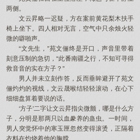
两侧。
文云昇略一迟疑，方在案前黄花梨木扶手
椅上坐下。四人相对无言，空气中只余烛火轻
微的噼啪声。
“文先生，”苑文俪终是开口，声音里带着
刻意压制的急切，“此番南疆之行，不知可寻得
救音音的实在方子？”
男人并未立刻作答，反而垂眸避开了苑文
俪灼灼的视线，文云晟喉结轻轻滚动，在心下
细细盘算着要说的话。
‘方子’二字让文云昇指尖微颤，哪是什么方
子，分明是那两只以血豢养的蛊虫。一时间，
男人突觉怀中的寒玉匣忽然变得滚烫，正隔着
衣料在灼烧着他的胸膛。