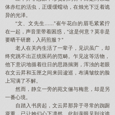
体赤红的活虫，正缓缓蠕动，在烛光下泛着诡
异的光泽。
“文、文先生......”崔午花白的眉毛紧紧拧
在一起，声音里带着困惑，“这是何意？莫非是
要晒干研磨，入药煎服？”
老人在关内生活了一辈子，见识虽广，却
终究跳不出正统医药的范畴。乍见这等活物，
他下意识地循着往日的思路揣测，浑浊的老眼
在文云昇和玉匣之间来回逡巡，布满皱纹的脸
上写满了不解。
然而，静立一旁的苑文俪与梅意，却是另
一番心境。
自踏入书房起，文云昇那异于寻常的踟蹰
凝重，已让她们心下凛然。此刻亲眼见到这诡