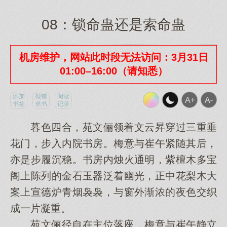
08：锁命蛊还是索命蛊
机房维护，网站此时段无法访问：3月31日
01:00–16:00（请知悉）
添加
报错
阅读
书签
求书
记录
暮色四合，苑文俪领着文云昇穿过三重垂
花门，步入内院书房。梅意与崔午紧随其后，
亦是步履沉稳。书房内烛火通明，紫檀木多宝
阁上陈列的金石玉器泛着幽光，正中花梨木大
案上宣德炉青烟袅袅，与窗外渐浓的夜色交织
成一片凝重。
苑文俪径自在主位落座，梅意与崔午静立