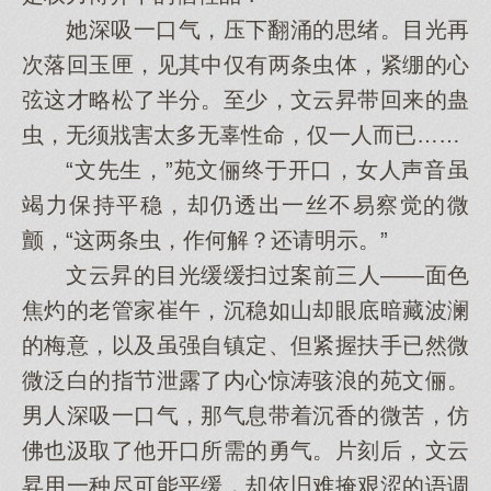
她深吸一口气，压下翻涌的思绪。目光再
次落回玉匣，见其中仅有两条虫体，紧绷的心
弦这才略松了半分。至少，文云昇带回来的蛊
虫，无须戕害太多无辜性命，仅一人而已……
“文先生，”苑文俪终于开口，女人声音虽
竭力保持平稳，却仍透出一丝不易察觉的微
颤，“这两条虫，作何解？还请明示。”
文云昇的目光缓缓扫过案前三人——面色
焦灼的老管家崔午，沉稳如山却眼底暗藏波澜
的梅意，以及虽强自镇定、但紧握扶手已然微
微泛白的指节泄露了内心惊涛骇浪的苑文俪。
男人深吸一口气，那气息带着沉香的微苦，仿
佛也汲取了他开口所需的勇气。片刻后，文云
昇用一种尽可能平缓，却依旧难掩艰涩的语调