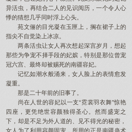
异活虫，再结合二人的见识阅历，一个令人心
悸的猜想几乎同时浮上心头。
苑文俪的目光凝在玉匣上，搁在裙子上的
指尖不自觉染上冰凉。
两条活虫让女人再次想起深宫岁月，想起
那些为争宠不择手段的妃嫔，特别是那位曾宠
冠六宫、最终却被赐死的南疆容妃。
记忆如潮水般涌来，女人脸上的表情愈发
凝重。
那是二十年前的旧事了。
尚在人世的容妃以一支“霓裳羽衣舞”惊艳
四座，更凭绝世容颜独得圣心。然而盛宠之
下，却是不足为外人道的、见不得光的秘密，
女人为了利用容颜固宠，所用的正是南疆蛊术