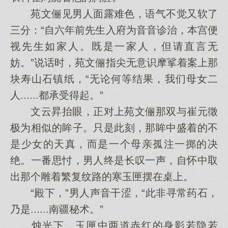
苑文俪见男人面露难色，语气不觉又软了
三分：“自六年前先生入府为音音诊治，本宫便
视先生如家人。既是一家人，但请直言无
妨。”说话时，苑文俪指尖无意识摩挲着案上那
块寿山石镇纸，“无论何等结果，我们母女二
人......都承受得起。”
文云昇抬眼，正对上苑文俪那双与崔元徵
极为相似的眸子。只是此刻，那眸中盛着的不
是少女的天真，而是一个母亲孤注一掷的决
绝。一番思忖，男人终是长叹一声，自怀中取
出那个雕着繁复纹路的寒玉匣摆在桌上。
“殿下，”男人声音干涩，“此非寻常药石，
乃是......南疆秘术。”
烛光下，玉匣中两道赤红的身影若隐若