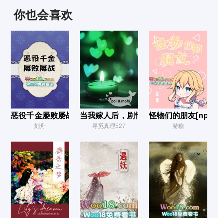
叠肱交股，爱欲难收(h强制)
你也会喜欢
象牙腿
番外1恶魔的真名（补充设定）
围猎
遇袭
鸟之泪
机锋（又名:四个男人，呃，一台戏？） rous
恶役千金屡败屡战
当我嫁人后，剧情突然变得不对劲起来
怪物们的朋友[nph
脐带
刻舟
寻觅真理527
游糖
试金
骑士之道
玛格的条件
“核桃城堡”？害人不浅！
面具下