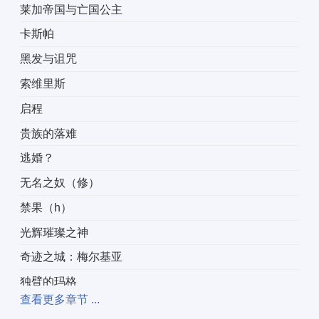
莱加帝国与亡国公主
卡斯帕
黑发与诅咒
索维里斯
启程
贵族的落难
逃婚？
无名之奴（修）
禁果（h）
光辉璀璨之神
奇迹之城：梅尔基亚
独臂的玛格
查看更多章节 ...
梅尔基亚城内逸闻