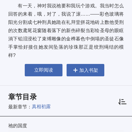
有一天，神对我说祂要和我玩个游戏。我当时怎么
回答的来着，哦，对了，我说了滚……——彩色玻璃将
阳光分割成七种刑具她跪在礼拜堂拼花地砖上数他受刑
的次数鸢尾花窗随着落下的新伤碎裂当彩绘圣母的眼眶
淌下铅泪浸松了束缚雕像的金榫暮色中倒塌的圣徒石像
手掌恰好接住她发间坠落的珍珠那正是绞刑绳结的模
样?
立即阅读
加入书架
章节目录
真相初露
最新章节：
祂的国度