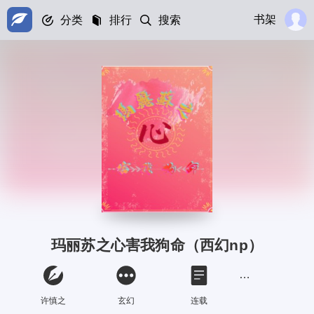
书架
分类
排行
搜索
玛丽苏之心害我狗命（西幻np）
许慎之
玄幻
连载